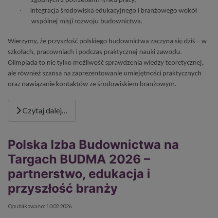
zgodnych z potrzebami rynku pracy,
·
integracja środowiska edukacyjnego i branżowego wokół
wspólnej misji rozwoju budownictwa.
Wierzymy, że przyszłość polskiego budownictwa zaczyna się dziś – w
szkołach, pracowniach i podczas praktycznej nauki zawodu.
Olimpiada to nie tylko możliwość sprawdzenia wiedzy teoretycznej,
ale również szansa na zaprezentowanie umiejętności praktycznych
oraz nawiązanie kontaktów ze środowiskiem branżowym.
Czytaj dalej…
Polska Izba Budownictwa na
Targach BUDMA 2026 –
partnerstwo, edukacja i
przyszłość branży
Szczegóły
Opublikowano: 10.02.2026