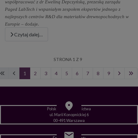
współpracować z dr Eweliną Depczyńską, prezeską zarządu
Paged LabTech i wspaniałym zespołem ekspertów
jednego z
najlepszych centrów R&D dla materiałów drewnopochodnych w
Europie
– dodaje.
Czytaj dalej…
STRONA 1 Z 9
1
2
3
4
5
6
7
8
9
Polska Izba Budownictwa
ul. Marii Konopnickiej 6
00-491 Warszawa