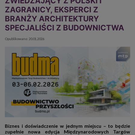
ZWIEDZAJĄCY Z POLSKI I
ZAGRANICY, EKSPERCI Z
BRANŻY ARCHITEKTURY
SPECJALIŚCI Z BUDOWNICTWA
Szczegóły
Opublikowano: 20.01.2026
Biznes i doświadczenie w jednym miejscu – to będzie
zupełnie nowa edycja Międzynarodowych Targów