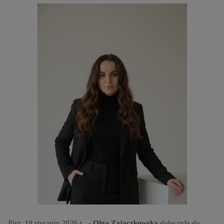
Pisz, 19 stycznia 2026 r
.
-
Olga Zajączkowska
dołączyła do