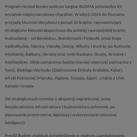
Program Hosted Buyers podczas targów BUDMA potwierdza ich
wyraźnie międzynarodowy charakter. W edycji 2026 do Poznania
przyjadą kluczowi decydenci z ponad 20 krajów, reprezentujący
strategiczne kierunki eksportowe dla polskiej i europejskiej branży
budowlanej – od Beneluksu, Skandynawii i Finlandii, przez kraje
nadbałtyckie, Niemcy, Irlandię, Grecję, Włochy i Austrię, po Rumunię,
Mołdawię, Bałkany, Ukrainę oraz rynki Kaukazu: Gruzję, Armenię i
Azerbejdżan. Silnie zaznaczona będzie również obecność partnerów z
Turcji, Bliskiego Wschodu (Zjednoczone Emiraty Arabskie, Katar),
Afryki Północnej (Maroko, Algieria, Tunezja, Egipt), a także z USA,
Kanady i Izraela.
Od strategicznych rozmów o ekspansji zagranicznej, przez
bezpieczeństwo infrastruktury i budownictwo ochronne, po
planowanie przestrzenne, legislację i wykorzystanie sztucznej
inteligencji.
Prestiż Budmy znajduje potwierdzenie w realnym zaangażowaniu