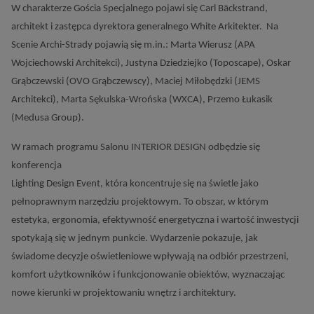
W charakterze Gościa Specjalnego pojawi się Carl Bäckstrand,
architekt i zastępca dyrektora generalnego White Arkitekter. Na
Scenie Archi-Strady pojawią się m.in.: Marta Wierusz (APA
Wojciechowski Architekci), Justyna Dziedziejko (Toposcape), Oskar
Grąbczewski (OVO Grąbczewscy), Maciej Miłobędzki (JEMS
Architekci), Marta Sękulska-Wrońska (WXCA), Przemo Łukasik
(Medusa Group).
W ramach programu Salonu INTERIOR DESIGN odbędzie się
konferencja
Lighting Design Event, która koncentruje się na świetle jako
pełnoprawnym narzędziu projektowym. To obszar, w którym
estetyka, ergonomia, efektywność energetyczna i wartość inwestycji
spotykają się w jednym punkcie. Wydarzenie pokazuje, jak
świadome decyzje oświetleniowe wpływają na odbiór przestrzeni,
komfort użytkowników i funkcjonowanie obiektów, wyznaczając
nowe kierunki w projektowaniu wnętrz i architektury.