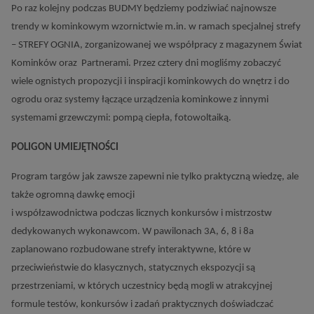
Po raz kolejny podczas BUDMY będziemy podziwiać najnowsze
trendy w kominkowym wzornictwie m.in. w ramach specjalnej strefy
– STREFY OGNIA, zorganizowanej we współpracy z magazynem Świat
Kominków oraz Partnerami. Przez cztery dni mogliśmy zobaczyć
wiele ognistych propozycji i inspiracji kominkowych do wnętrz i do
ogrodu oraz systemy łączące urządzenia kominkowe z innymi
systemami grzewczymi: pompą ciepła, fotowoltaiką.
POLIGON UMIEJĘTNOŚCI
Program targów jak zawsze zapewni nie tylko praktyczną wiedzę, ale
także ogromną dawkę emocji
i współzawodnictwa podczas licznych konkursów i mistrzostw
dedykowanych wykonawcom. W pawilonach 3A, 6, 8 i 8a
zaplanowano rozbudowane strefy interaktywne, które w
przeciwieństwie do klasycznych, statycznych ekspozycji są
przestrzeniami, w których uczestnicy będą mogli w atrakcyjnej
formule testów, konkursów i zadań praktycznych doświadczać