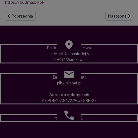
https://budma.pl/pl/
Poprzednia strona: AMBASADA AMERYKAŃSKA W WARSZAWIE
Następna str
Poprzednia
Następna
Polska Izba Budownictwa
ul. Marii Konopnickiej 6
00-491 Warszawa
Email sekretariat:
pib@pib.net.pl
Adres do e-doręczeń:
AE:PL-84073-67279-UFGRE-27
tel: 22 839 13 41