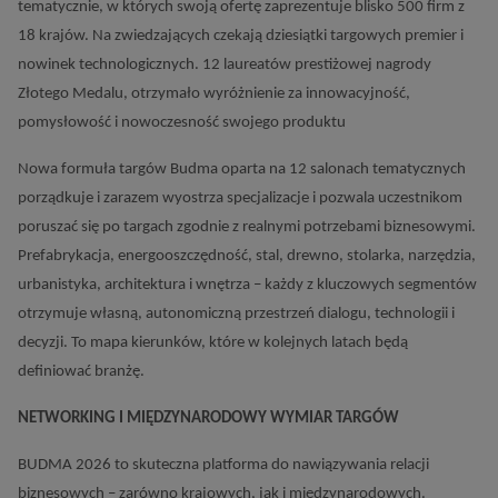
tematycznie, w których swoją ofertę zaprezentuje blisko 500 firm z
18 krajów. Na zwiedzających czekają dziesiątki targowych premier i
nowinek technologicznych. 12 laureatów prestiżowej nagrody
Złotego Medalu, otrzymało wyróżnienie za innowacyjność,
pomysłowość i nowoczesność swojego produktu
Nowa formuła targów Budma oparta na 12 salonach tematycznych
porządkuje i zarazem wyostrza specjalizacje i pozwala uczestnikom
poruszać się po targach zgodnie z realnymi potrzebami biznesowymi.
Prefabrykacja, energooszczędność, stal, drewno, stolarka, narzędzia,
urbanistyka, architektura i wnętrza – każdy z kluczowych segmentów
otrzymuje własną, autonomiczną przestrzeń dialogu, technologii i
decyzji. To mapa kierunków, które w kolejnych latach będą
definiować branżę.
NETWORKING I MIĘDZYNARODOWY WYMIAR TARGÓW
BUDMA 2026 to skuteczna platforma do nawiązywania relacji
biznesowych – zarówno krajowych, jak i międzynarodowych.