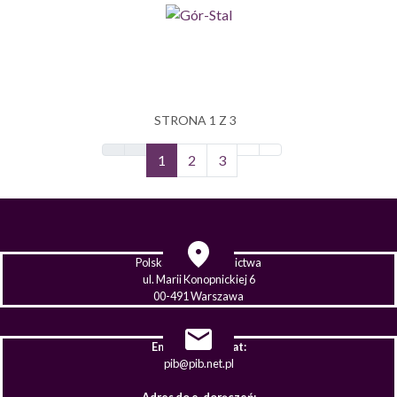
STRONA 1 Z 3
1
2
3
Polska Izba Budownictwa
ul. Marii Konopnickiej 6
00-491 Warszawa
Email sekretariat:
pib@pib.net.pl